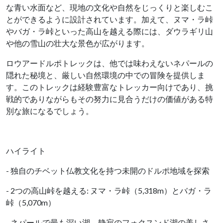
な青い水面など、現地の文化や自然をじっくりと楽しむこ
とができるように設計されています。加えて、ヌマ・ラ峠
やバガ・ラ峠といった高山を越える際には、ダウラギリ山
や他の雪山の壮大な景色が広がります。
ロウアードルポトレックは、他では味わえないネパールの
隠れた秘境と、厳しい自然環境の中での冒険を提供しま
す。このトレックは経験豊富なトレッカー向けであり、挑
戦的でありながらもその努力に見合うだけの価値がある特
別な旅になるでしょう。
ハイライト
- 独自のチベット仏教文化を持つ未開のドルポ地域を探索
- 2つの高山峠を越える: ヌマ・ラ峠（5,318m）とバガ・ラ
峠（5,070m）
- ネパールで最も深い湖、静寂のフォクスンド湖の美しさ