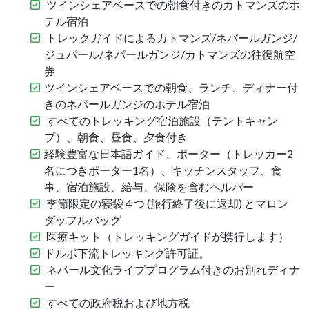
ツインシェアベースでの朝食付きのカトマンズのホ
テル宿泊
トレックガイドによるカトマンズ/ネパールガンジ/
ジュパール/ネパールガンジ/カトマンズの往復航空
券
ツインシェアベースでの朝食、ランチ、ディナー付
きのネパールガンジのホテル宿泊
すべてのトレッキング宿泊施設（テントキャン
プ）、朝食、昼食、夕食付き
経験豊富な日本語ガイド、ポーター（トレッカー2
名につきポーター1名）、キッチンスタッフ、食
事、宿泊施設、給与、保険を含むヘルパー
季節限定の寝袋 4 つ (旅行終了後に返却) とマロン
ダッフルバッグ
医療キット（トレッキングガイドが携行します）
ドルポ下流トレッキング許可証。
ネパール文化ライブプログラム付きのお別れディナ
ー
すべての政府税および地方税