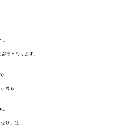
ます。
の都市となります。
まで、
産が最も
頂に
大なり」は、