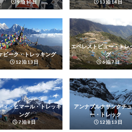
9 泊 10 日
13 泊 14 日
エベレストビュー・トレ
ケピーク・トレッキング
グ
12 泊 13 日
6 泊 7 日
ディ・ヒマール・トレッキ
アンナプルナサンクチュ
ング
ー・トレック
7 泊 8 日
12 泊 13 日