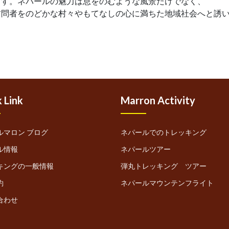
ます。ネパールの魅力は息をのむような風景だけでなく、
訪問者をのどかな村々やもてなしの心に満ちた地域社会へと誘
 Link
Marron Activity
ルマロン ブログ
ネパールでのトレッキング
ル情報
ネパールツアー
キングの一般情報
弾丸トレッキング ツアー
約
ネパールマウンテンフライト
合わせ