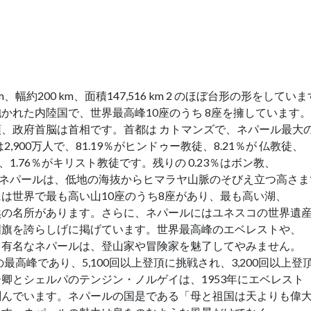
約200 km、面積147,516 km 2 のほぼ台形の形をしてい
かれた内陸国で、世界最高峰10座のうち 8座を擁しています。
、政府首脳は首相です。首都は カトマンズで、ネパール最大
900万人で、81.19％がヒンドゥー教徒、8.21％が 仏教徒、
、1.76％がキリスト教徒です。残りの 0.23％はボン教、
です。ネパールは、低地の海抜からヒマラヤ山脈のそびえ立つ高さ
は世界で最も高い山10座のうち8座があり、最も高い湖、
然の名所があります。さらに、ネパールにはユネスコの世界遺
国旗を誇らしげに掲げています。世界最高峰のエベレストや、
て有名なネパールは、登山家や冒険家を魅了してやみません。
最高峰であり、5,100回以上登頂に挑戦され、3,200回以上登
卿とシェルパのテンジン・ノルゲイは、1953年にエベレスト
刻んでいます。ネパールの国是である「母と祖国は天よりも偉