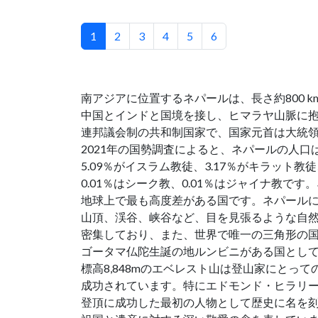
1
2
3
4
5
6
南アジアに位置するネパールは、長さ約800 km、幅
中国とインドと国境を接し、ヒマラヤ山脈に抱
連邦議会制の共和制国家で、国家元首は大統領
2021年の国勢調査によると、ネパールの人口は2,
5.09％がイスラム教徒、3.17％がキラット教徒
0.01％はシーク教、0.01％はジャイナ教
地球上で最も高度差がある国です。ネパールに
山頂、渓谷、峡谷など、目を見張るような自
密集しており、また、世界で唯一の三角形の
ゴータマ仏陀生誕の地ルンビニがある国とし
標高8,848mのエベレスト山は登山家にとっての
成功されています。特にエドモンド・ヒラリー
登頂に成功した最初の人物として歴史に名を