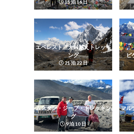
15 泊 16 日
エベレスト三大峠越えトレッキ
ング
ピ
21 泊 22 日
ムスタン・ジープ・トレッキン
マル
グ
9 泊 10 日