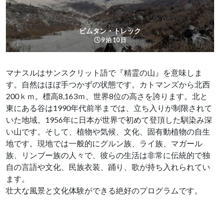
ビムタン・トレック
9 泊 10 日
マナスルはサンスクリット語で『精霊の山』を意味しま
す。自然はほぼ手つかずの状態です。カトマンズから北西
200ｋｍ。標高8,163ｍ、世界8位の高さを誇ります。北と
東にある谷は1990年代前半までは、立ち入りが制限されて
いた地域。1956年に日本が世界で初めて登頂した馴染み深
い山です。そして、植物や気候、文化、固有動植物の自生
地です。現地では一般的にグルン族、ライ族、マガール
族、リンブー族の人々で、彼らの生活は非常に伝統的で独
自の言語や文化、民族衣装、踊り、歌が持ち入れられてい
ます。
壮大な風景と文化体験ができる絶好のプログラムです。