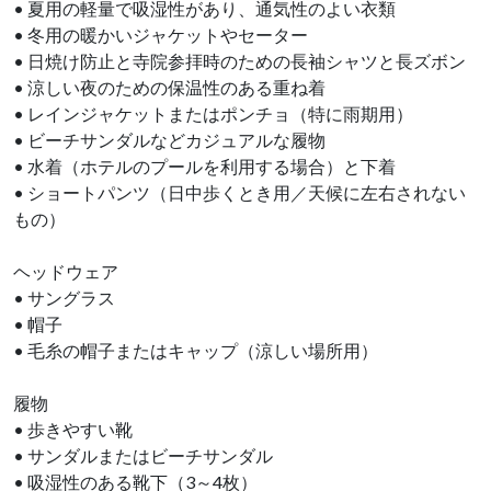
• 夏用の軽量で吸湿性があり、通気性のよい衣類
• 冬用の暖かいジャケットやセーター
• 日焼け防止と寺院参拝時のための長袖シャツと長ズボン
• 涼しい夜のための保温性のある重ね着
• レインジャケットまたはポンチョ（特に雨期用）
• ビーチサンダルなどカジュアルな履物
• 水着（ホテルのプールを利用する場合）と下着
• ショートパンツ（日中歩くとき用／天候に左右されない
もの）
ヘッドウェア
• サングラス
• 帽子
• 毛糸の帽子またはキャップ（涼しい場所用）
履物
• 歩きやすい靴
• サンダルまたはビーチサンダル
• 吸湿性のある靴下（3～4枚）