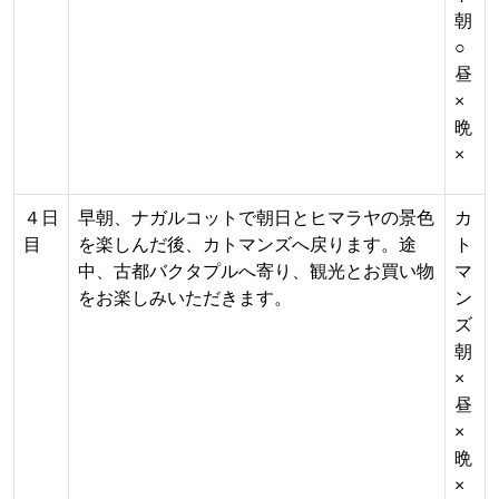
朝
○
昼
×
晩
×
４日
早朝、ナガルコットで朝日とヒマラヤの景色
カ
目
を楽しんだ後、カトマンズへ戻ります。途
ト
中、古都バクタプルへ寄り、観光とお買い物
マ
をお楽しみいただきます。
ン
ズ
朝
×
昼
×
晩
×