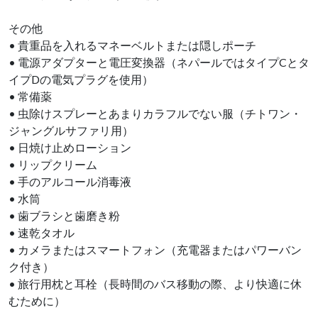
その他
• 貴重品を入れるマネーベルトまたは隠しポーチ
• 電源アダプターと電圧変換器（ネパールではタイプCとタ
イプDの電気プラグを使用）
• 常備薬
• 虫除けスプレーとあまりカラフルでない服（チトワン・
ジャングルサファリ用）
• 日焼け止めローション
• リップクリーム
• 手のアルコール消毒液
• 水筒
• 歯ブラシと歯磨き粉
• 速乾タオル
• カメラまたはスマートフォン（充電器またはパワーバン
ク付き）
• 旅行用枕と耳栓（長時間のバス移動の際、より快適に休
むために）