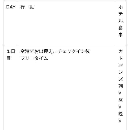
DAY
行 動
ホ
テ
ル.
食
事
１日
空港でお出迎え。チェックイン後
カ
目
フリータイム
ト
マ
ン
ズ
朝
×
昼
×
晩
×