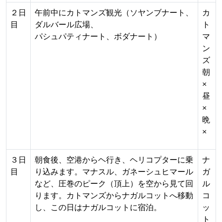
２日
午前中にカトマンズ観光（ソヤンブナート、
カ
目
ダルバール広場、
ト
パシュパティナート、ボダナート）
マ
ン
ズ
朝
×
昼
×
晩
×
３日
朝食後、空港からヘ行き、ヘリコプターに乗
ナ
目
り込みます。マナスル、ガネーシュヒマール
ガ
など、圧巻のピーク（頂上）を空から見て回
ル
ります。カトマンズからナガルコットへ移動
コ
し、この日はナガルコットに宿泊。
ッ
ト