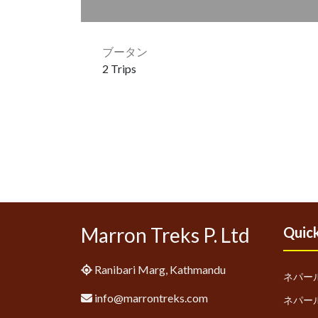
ブータン
2 Trips
Marron Treks P. Ltd
Quick
Ranibari Marg, Kathmandu
ネパー
info@marrontreks.com
ネパー