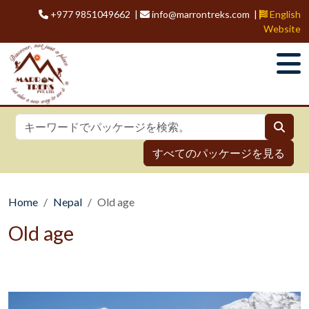
+977 9851049662 |
info@marrontreks.com |
English
Website
すべてのパッケージを見る
Home
Nepal
Old age
Old age